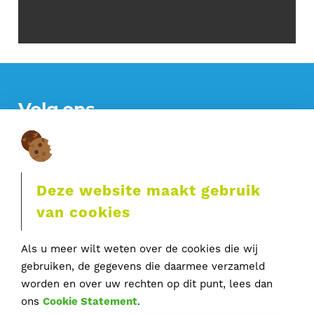
Volg ons
Deze website maakt gebruik
Contactgegevens
van cookies
Composite Structures
Als u meer wilt weten over de cookies die wij
Duurzaamheidsring 320
gebruiken, de gegevens die daarmee verzameld
4231 EX Meerkerk
worden en over uw rechten op dit punt, lees dan
T
0183 – 359 416
ons
Cookie Statement
.
E
info@compositestructures.nl