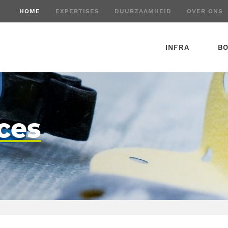
HOME
EXPERTISES
DUURZAAMHEID
OVER ONS
INFRA
B
ces