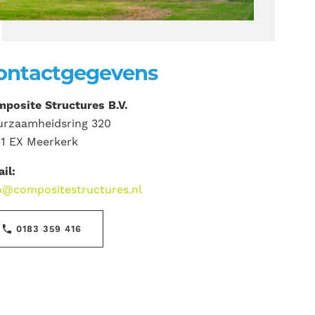
ontactgegevens
posite Structures B.V.
rzaamheidsring 320
1 EX Meerkerk
il:
o@compositestructures.nl
0183 359 416