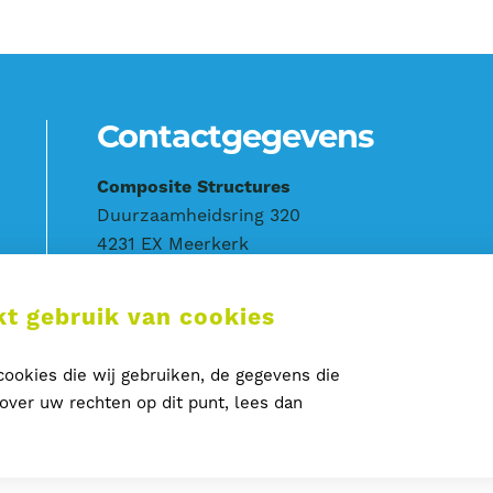
Contactgegevens
Composite Structures
Duurzaamheidsring 320
4231 EX Meerkerk
T
0183 – 359 416
t gebruik van cookies
E
info@compositestructures.nl
ookies die wij gebruiken, de gegevens die
ver uw rechten op dit punt, lees dan
Disclaimer
Privacy
Cookies