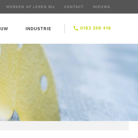
WERKEN OF LEREN BIJ
CONTACT
NIEUWS
0183 359 416
OUW
INDUSTRIE