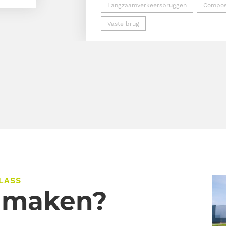
Langzaamverkeersbruggen
Compos
Vaste brug
LASS
s maken?