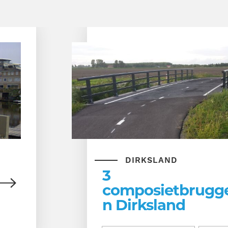
DIRKSLAND
3
composietbrugg
n Dirksland