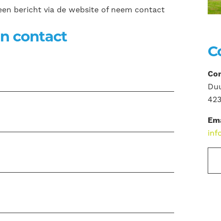
en bericht via de website of neem contact
n contact
C
Com
Duu
423
Ema
inf