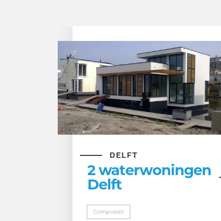
DELFT
2 waterwoningen
Delft
Composiet