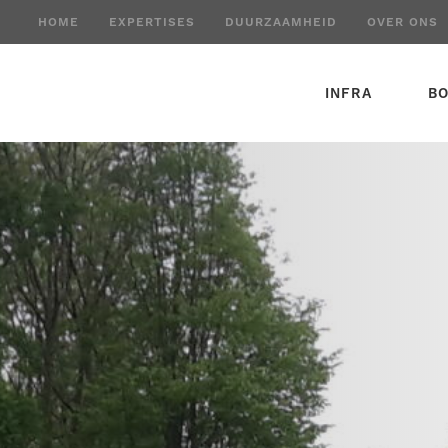
HOME
EXPERTISES
DUURZAAMHEID
OVER ONS
INFRA
B